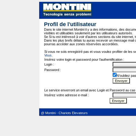
Profil de l'utilisateur
Dans le site internet Montini il y a des informations, des do
visibles et utilisables seulement par les utilisateurs autorisés.
Se Si tu est intéressé à voir d'autres sections du site internet, t
Dans les plus brefs délais tu auras recevoir un message mail d'hab
pourras accéder aux zones réservées accordées.
Si vous ne sois enregistré pas et vous voulez profiter de les se
Vous.
Insérez votre login et password pour l'authentification :
Login :
Password :
N'oubliez pas
Le service enverront un email avec Login et Password au cas 
Insérez votre adresse e-mail :
@ Montini - Chariots Elevateurs